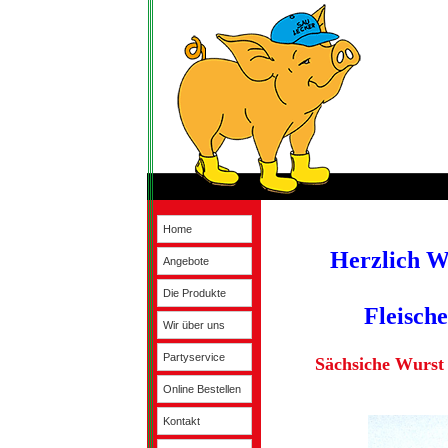
Home
Herzlich W
Angebote
Die Produkte
Fleisch
Wir über uns
Partyservice
Sächsiche Wurst 
Online Bestellen
Kontakt