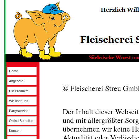
Home
Bildrechte:
Angebote
© Fleischerei Streu G
Die Produkte
Haftungshinweis:
Wir über uns
Der Inhalt dieser Webse
Partyservice
und mit allergrößter Sorgf
Online Bestellen
übernehmen wir keine Haf
Kontakt
Aktualität oder Verlässlic